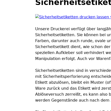
Sicherheitsetike
i
e
Unsere Druckerei verfügt über langjä
s
Sicherheitsetiketten. Sie können bei 
Farben, darunter auch runde, ovale u
i
Sicherheitsetikett dient, wie schon d
speziellen Aufkleber soll verhindert w
n
Manipulation erfolgt. Auch vor Warenfä
d
Sicherheitsetiketten sind in verschied
mit Sicherheitsperforierung entscheid
h
Etikett abzulösen, bleibt ein Muster (
Ware zurück und das Etikett wird zerst
i
Ablöseversuch zerreißt, es kann also b
werden Gegenstände auch nach dem Ab
e