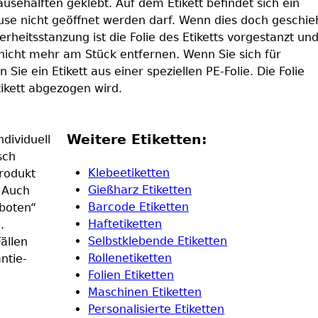
äusehälften geklebt. Auf dem Etikett befindet sich ein
use nicht geöffnet werden darf. Wenn dies doch geschie
herheitsstanzung ist die Folie des Etiketts vorgestanzt un
nicht mehr am Stück entfernen. Wenn Sie sich für
ie ein Etikett aus einer speziellen PE-Folie. Die Folie
tikett abgezogen wird.
Weitere Etiketten:
ndividuell
sch
Klebeetiketten
Produkt
Gießharz Etiketten
 Auch
Barcode Etiketten
rboten“
Haftetiketten
.
Selbstklebende Etiketten
ällen
Rollenetiketten
ntie-
Folien Etiketten
Maschinen Etiketten
Personalisierte Etiketten