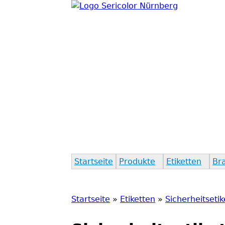
Startseite
Produkte
Etiketten
Br
Startseite
»
Etiketten
»
Sicherheitsetik
S