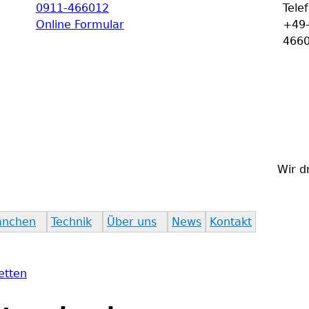
0911-466012
Tele
Jump to navigation
Online Formular
+49-
466
Wir d
anchen
Technik
Über uns
News
Kontakt
etten