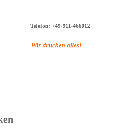
Telefon: +49-911-466012
Wir drucken alles!
anchen
Technik
Über uns
News
Konta
ken