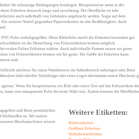
fkleber für schwierige Bedingungen benötigen. Beispielsweise wenn in der
diese Etiketten dennoch lange und zuverlässig. Die Oberfläche ist sehr
netiketten auch außerhalb von Gebäuden angebracht werden. Sogar auf dem
Ein weiterer Vorteil gegenüber Papieretiketten ist ihre Reißfestigkeit. Auch
and.
 PVC-Folie zurückgegriffen. Diese Klebefolie macht die Etiketten besonders gut
ckverfahren ist die Herstellung von Folienetiketten bestens möglich.
er ovalen Folien Etiketten wählen. Auch individuelle Formen setzen wir gerne
cken von Folienetiketten beraten wir Sie gerne. Die Größe der Etiketten kann
nitten sind.
g. Vielleicht möchten Sie einen Warnhinweis im Außenbereich anbringen oder Ihren
drucken individueller Schriftzüge oder eines Logos übernimmt unsere Druckerei g
agieren. Wenn Sie beispielsweise ein Bild oder einen Text auf das Folienetikett dru
n, kann eine transparente Folie die beste Wahl sein. Zudem können die Oberfläche
ungsgebiet und Ihren persönlichen
Weitere Etiketten:
d Klebstoffen an. Wir nutzen
i unseren Druckmaschinen setzten
Klebeetiketten
Gießharz Etiketten
Sicherheitsetiketten