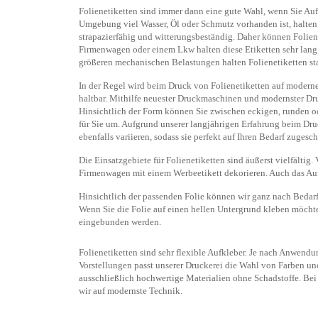
Folienetiketten sind immer dann eine gute Wahl, wenn Sie Au
Umgebung viel Wasser, Öl oder Schmutz vorhanden ist, halten 
strapazierfähig und witterungsbeständig. Daher können Folie
Firmenwagen oder einem Lkw halten diese Etiketten sehr lang. 
größeren mechanischen Belastungen halten Folienetiketten st
In der Regel wird beim Druck von Folienetiketten auf moderne
haltbar. Mithilfe neuester Druckmaschinen und modernster Dru
Hinsichtlich der Form können Sie zwischen eckigen, runden od
für Sie um. Aufgrund unserer langjährigen Erfahrung beim Dru
ebenfalls variieren, sodass sie perfekt auf Ihren Bedarf zugesch
Die Einsatzgebiete für Folienetiketten sind äußerst vielfälti
Firmenwagen mit einem Werbeetikett dekorieren. Auch das Auf
Hinsichtlich der passenden Folie können wir ganz nach Bedarf 
Wenn Sie die Folie auf einen hellen Untergrund kleben möchte
eingebunden werden.
Folienetiketten sind sehr flexible Aufkleber. Je nach Anwend
Vorstellungen passt unserer Druckerei die Wahl von Farben un
ausschließlich hochwertige Materialien ohne Schadstoffe. Be
wir auf modernste Technik.