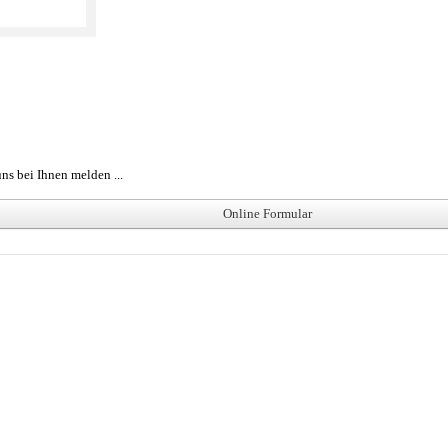
ns bei Ihnen melden ...
Online Formular
Navigation
O
auf der Druckveredelung.
SIKRO
Druckveredelung
ck und UV-Offsetdruck. Der Anspruch
Produkte
gen der Kunden bestmöglichst