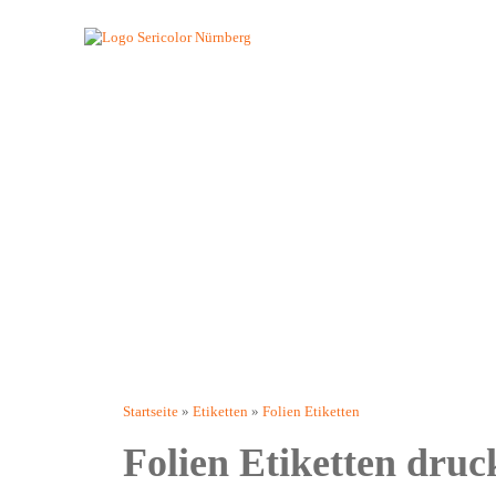
Jump to navigation
Startseite
Produkte
Etiketten
Br
Startseite
»
Etiketten
»
Folien Etiketten
Sie sind hier
Folien Etiketten druc