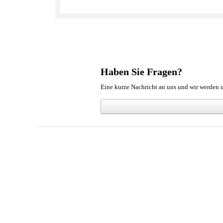
Haben Sie Fragen?
Eine kurze Nachricht an uns und wir werden u
Über
SIKRO GmbH
Seit mehr als 40 Jahren liegt der Schwerpunkt von
SIKR
GmbH
ist ein Experte im Digitaldruck, den UV-Siebdru
von
SIKRO GmbH
ist es, die Wünsche und Anforderun