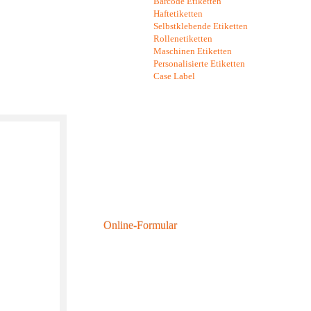
Barcode Etiketten
Haftetiketten
Selbstklebende Etiketten
Rollenetiketten
Maschinen Etiketten
Personalisierte Etiketten
Case Label
Online Kontakt
Sie können uns gerne anrufen, uns eine Email schreiben o
nur kurz das Online-Formular ausfüllen mit Ihrem Anliege
Wir werden Ihnen innerhalb eines Arbeitstages antworten.
Online-Formular